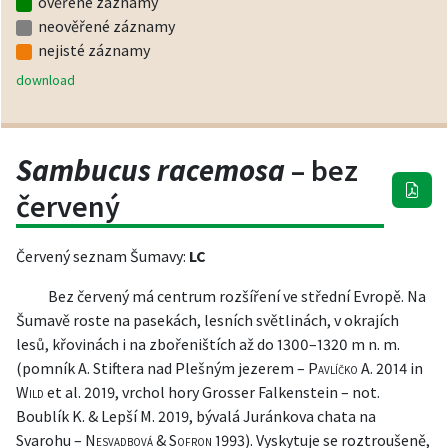
ověřené záznamy
neověřené záznamy
nejisté záznamy
download
Sambucus racemosa
– bez
červený
Červený seznam Šumavy:
LC
Bez červený má centrum rozšíření ve střední Evropě. Na
Šumavě roste na pasekách, lesních světlinách, v okrajích
lesů, křovinách i na zbořeništích až do 1300–1320 m n. m.
(pomník A. Stiftera nad Plešným jezerem –
Pavlíčko A.
2014 in
Wild
et al. 2019
, vrchol hory Grosser Falkenstein – not.
Boublík K. & Lepší M. 2019, bývalá Juránkova chata na
Svarohu –
Nesvadbová & Sofron
1993
). Vyskytuje se roztroušeně,