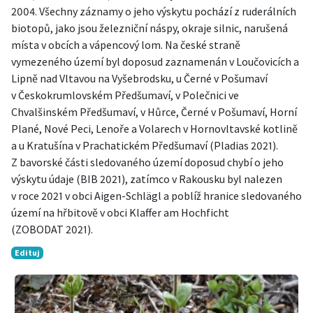
2004. Všechny záznamy o jeho výskytu pochází z ruderálních
biotopů, jako jsou železniční náspy, okraje silnic, narušená
místa v obcích a vápencový lom. Na české straně
vymezeného území byl doposud zaznamenán v Loučovicích a
Lipně nad Vltavou na Vyšebrodsku, u Černé v Pošumaví
v Českokrumlovském Předšumaví, v Polečnici ve
Chvalšinském Předšumaví, v Hůrce, Černé v Pošumaví, Horní
Plané, Nové Peci, Lenoře a Volarech v Hornovltavské kotlině
a u Kratušína v Prachatickém Předšumaví (Pladias 2021).
Z bavorské části sledovaného území doposud chybí o jeho
výskytu údaje (BIB 2021), zatímco v Rakousku byl nalezen
v roce 2021 v obci Aigen-Schlägl a poblíž hranice sledovaného
území na hřbitově v obci Klaffer am Hochficht
(ZOBODAT 2021).
Edituj