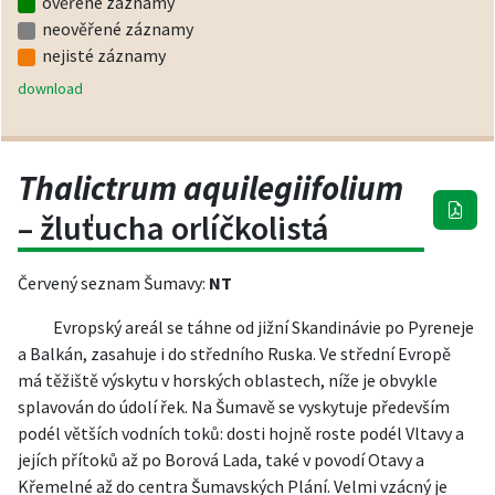
ověřené záznamy
neověřené záznamy
nejisté záznamy
download
Thalictrum aquilegiifolium
– žluťucha orlíčkolistá
Červený seznam Šumavy:
NT
Evropský areál se táhne od jižní Skandinávie po Pyreneje
a Balkán, zasahuje i do středního Ruska. Ve střední Evropě
má těžiště výskytu v horských oblastech, níže je obvykle
splavován do údolí řek. Na Šumavě se vyskytuje především
podél větších vodních toků: dosti hojně roste podél Vltavy a
jejích přítoků až po Borová Lada, také v povodí Otavy a
Křemelné až do centra Šumavských Plání. Velmi vzácný je