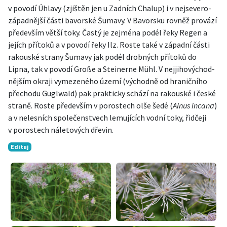
v povodí Úhlavy (zjištěn jen u Zadních Chalup) i v nejsevero­
západnější části bavorské Šumavy. V Bavorsku rovněž provází
především větší toky. Častý je zejména podél řeky Regen a
jejích přítoků a v povodí řeky Ilz. Roste také v západní části
rakouské strany Šumavy jak podél drobných přítoků do
Lipna, tak v povodí Große a Steinerne Mühl. V nejjihovýchod­
nějším okraji vymezeného území (východně od hraničního
přechodu Guglwald) pak prakticky schází na rakouské i české
straně. Roste především v porostech olše šedé (
Alnus incana
)
a v nelesních společenstvech lemujících vodní toky, řidčeji
v porostech náletových dřevin.
Edituj