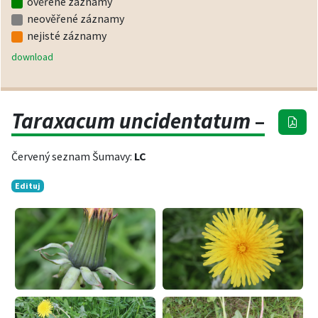
ověřené záznamy
neověřené záznamy
nejisté záznamy
download
Taraxacum uncidentatum
–
Červený seznam Šumavy:
LC
Edituj