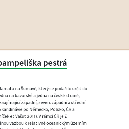
pampeliška pestrá
Hamata na Šumavě, který se podařilo určit do
edna na bavorské a jedna na české straně,
 zaujímající západní, severozápadní a střední
a Skandinávie po Německo, Polsko, ČR a
íček et Vašut 2011). V rámci ČR je
T.
elnou vazbou k relativně oceanickým územím