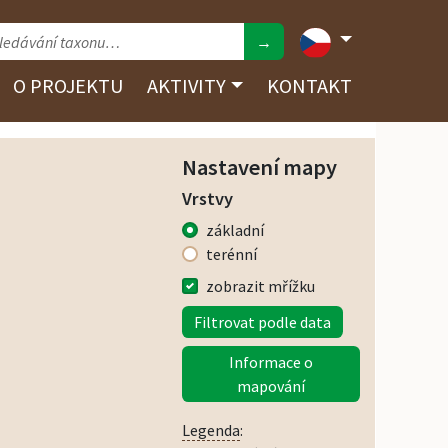
→
O PROJEKTU
AKTIVITY
KONTAKT
Nastavení mapy
Vrstvy
základní
terénní
zobrazit mřížku
Filtrovat podle data
Informace o
mapování
Legenda
: