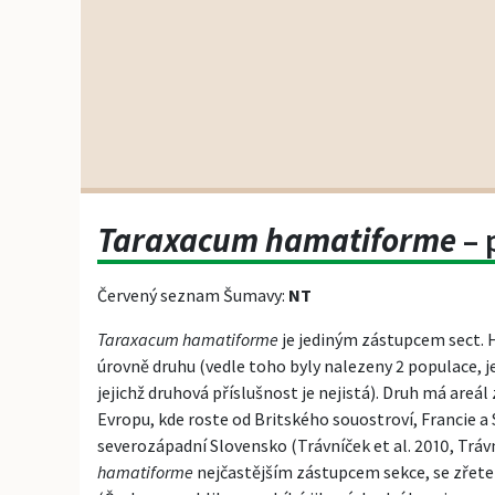
Taraxacum hamatiforme
– 
Červený seznam Šumavy:
NT
Taraxacum hamatiforme
je jediným zástupcem sect. 
úrovně druhu (vedle toho byly nalezeny 2 populace, j
jejichž druhová příslušnost je nejistá). Druh má areál
Evropu, kde roste od Britského souostroví, Francie 
severozápadní Slovensko (Trávníček et al. 2010, Trávn
hamatiforme
nejčastějším zástupcem sekce, se zřet