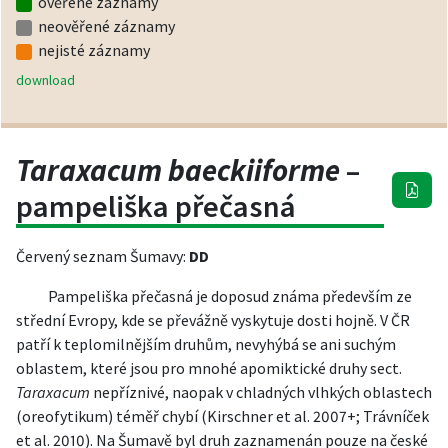
ověřené záznamy
neověřené záznamy
nejisté záznamy
download
Taraxacum baeckiiforme
–
pampeliška přečasná
Červený seznam Šumavy:
DD
Pampeliška přečasná je doposud známa především ze
střední Evropy, kde se převážně vyskytuje dosti hojně. V ČR
patří k teplomilnějším druhům, nevyhýbá se ani suchým
oblastem, které jsou pro mnohé apomiktické druhy sect.
Taraxacum
nepříznivé, naopak v chladných vlhkých oblastech
(oreofytikum) téměř chybí (Kirschner et al. 2007+; Trávníček
et al. 2010). Na Šumavě byl druh zaznamenán pouze na české