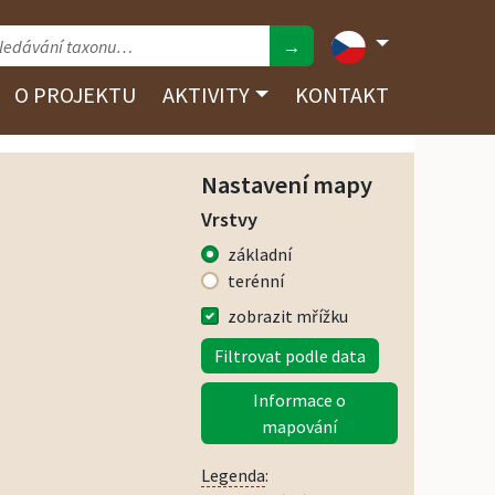
→
O PROJEKTU
AKTIVITY
KONTAKT
Nastavení mapy
Vrstvy
základní
terénní
zobrazit mřížku
Filtrovat podle data
Informace o
mapování
Legenda
: