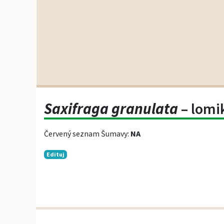
Saxifraga granulata
– lomi
Červený seznam Šumavy:
NA
Edituj