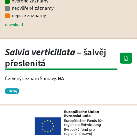
ověřené záznamy
neověřené záznamy
nejisté záznamy
download
Salvia verticillata
– šalvěj
přeslenitá
Červený seznam Šumavy:
NA
Edituj