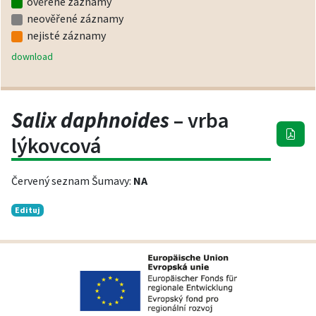
ověřené záznamy
neověřené záznamy
nejisté záznamy
download
Salix daphnoides
– vrba
lýkovcová
Červený seznam Šumavy:
NA
Edituj