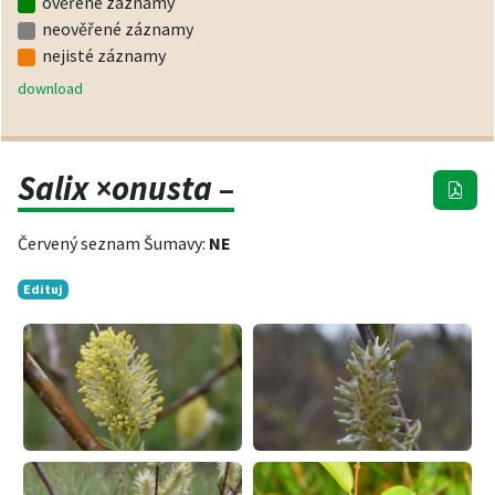
ověřené záznamy
neověřené záznamy
nejisté záznamy
download
Salix ×onusta
–
Červený seznam Šumavy:
NE
Edituj