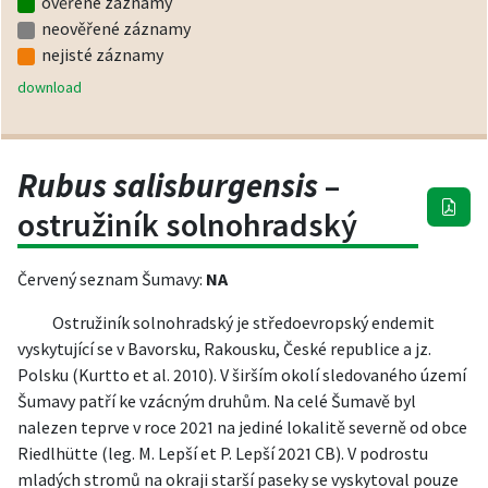
ověřené záznamy
neověřené záznamy
nejisté záznamy
download
Rubus salisburgensis
–
ostružiník solnohradský
Červený seznam Šumavy:
NA
Ostružiník solnohradský je středoevropský endemit
vyskytující se v Bavorsku, Rakousku, České republice a jz.
Polsku (Kurtto et al. 2010). V širším okolí sledovaného území
Šumavy patří ke vzácným druhům. Na celé Šumavě byl
nalezen teprve v roce 2021 na jediné lokalitě severně od obce
Riedlhütte (leg. M. Lepší et P. Lepší 2021 CB). V podrostu
mladých stromů na okraji starší paseky se vyskytoval pouze