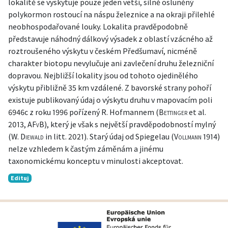
lokalitě se vyskytuje pouze jeden vetší, silně osluněný
polykormon rostoucí na náspu železnice a na okraji přilehlé
neobhospodařované louky. Lokalita pravděpodobně
představuje náhodný dálkový výsadek z oblastí vzácného až
roztroušeného výskytu v českém Předšumaví, nicméně
charakter biotopu nevylučuje ani zavlečení druhu železniční
dopravou. Nejbližší lokality jsou od tohoto ojedinělého
výskytu přibližně 35 km vzdálené. Z bavorské strany pohoří
existuje publikovaný údaj o výskytu druhu v mapovacím poli
6946c z roku 1996 pořízený R. Hofmannem (
Bettinger
et al.
2013
,
AFvB
), který je však s největší pravděpodobností mylný
(
W. Diewald
in litt. 2021). Starý údaj od Spiegelau (
Vollmann
1914
)
nelze vzhledem k častým záměnám a jinému
taxonomickému konceptu v minulosti akceptovat.
Edituj