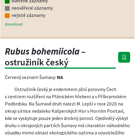
ověřené záznamy
neověřené záznamy
nejisté záznamy
download
Rubus bohemiicola
–
ostružiník český
Červený seznam Šumavy:
NA
Ostružiník český je endemitem jižní poloviny Čech
s centrem rozšíření na Plánickém hřebeni a v Příbramském
Podbrdsku. Na Šumavě druh nalezl M. Lepší v roce 2020 na
okraji silnice nedaleko Kašperských Hor v Horním Pootaví,
kde se vyskytuje pouze jeden drobný porost. Ojedinělý výskyt
druhu v okrajových partiích Šumavy má charakter náhodného
výsadku mimo oblast ekologického optima a souvislejšího