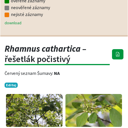
ověřené záznamy
neověřené záznamy
nejisté záznamy
download
Rhamnus cathartica
–
řešetlák počistivý
Červený seznam Šumavy:
NA
Edituj