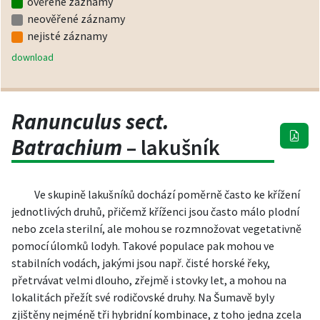
ověřené záznamy
neověřené záznamy
nejisté záznamy
download
Ranunculus sect.
Batrachium
– lakušník
Ve skupině lakušníků dochází poměrně často ke křížení
jednotlivých druhů, přičemž kříženci jsou často málo plodní
nebo zcela sterilní, ale mohou se rozmnožovat vegetativně
pomocí úlomků lodyh. Takové populace pak mohou ve
stabilních vodách, jakými jsou např. čisté horské řeky,
přetrvávat velmi dlouho, zřejmě i stovky let, a mohou na
lokalitách přežít své rodičovské druhy. Na Šumavě byly
zjištěny nejméně tři hybridní kombinace, z toho jedna zcela