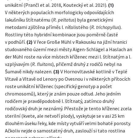
unikátní (Prančl et al. 2018, Koutecký et al. 2021).
(1)
V některých populacích morfologicky odpovídajících
lakušníku štítnatému (
R. peltatus
) byla genetickými
metodami zjištěna příměs l. níťolistého (
R. trichopyllus
).
Rostliny této hybridní kombinace jsou poměrně časté
v podhůří.
(2)
V řece Große Mühl v Rakousku na jižní hranici
studovaného území mezi městy Aigen-Schlägel a Haslach an
der Mühl roste na více místech kříženec mezi l. štítnatým a l.
vzplývavým (
R. fluitans
), přičemž druhý z rodičů nebyl na
Šumavě nikdy nalezen.
(3)
V Hornovltavské kotlině v Teplé
Vltavě a Vltavě od Lenory po Ovesnou i v některých přítocích
roste unikátní kříženec (specifický genotyp a počet
chromosomů), který je znám pouze odtud. Jeho jedním
rodičem je pravděpodobně l. štítnatý, zatímco druhý
rodičovský druh je neznámý. Přestože je tento kříženec zcela
sterilní (kvete, ale netvoří plody), vyskytuje se v asi 25 km
dlouhém úseku řeky, kde místy vytváří velmi bohaté porosty.
Ačkoliv nejde o samostatný druh, zaslouží si tato rostlina