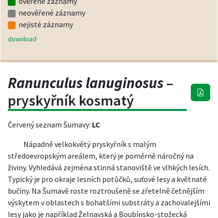
ověřené záznamy
neověřené záznamy
nejisté záznamy
download
Ranunculus lanuginosus
–
pryskyřník kosmatý
Červený seznam Šumavy:
LC
Nápadně velkokvětý pryskyřník s malým
středoevropským areálem, který je poměrně náročný na
živiny. Vyhledává zejména stinná stanoviště ve vlhkých lesích.
Typický je pro okraje lesních potůčků, suťové lesy a květnaté
bučiny. Na Šumavě roste roztroušeně se zřetelně četnějším
výskytem v oblastech s bohatšími substráty a zachovalejšími
lesy jako je například Želnavská a Boubínsko-stožecká