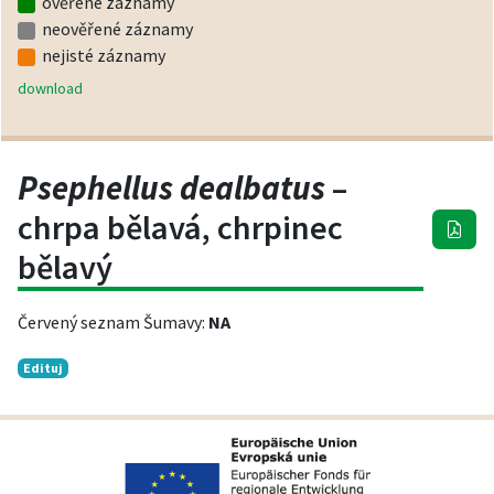
ověřené záznamy
neověřené záznamy
nejisté záznamy
download
Psephellus dealbatus
–
chrpa bělavá, chrpinec
bělavý
Červený seznam Šumavy:
NA
Edituj