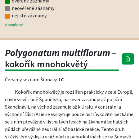
ověřené záznamy
neověřené záznamy
nejisté záznamy
download
Polygonatum multiflorum
–
kokořík mnohokvětý
Červený seznam Šumavy:
LC
Kokořík mnohokvětý je rozšířen prakticky v celé Evropě,
chybí ve většině Španělska, na sever zasahuje až po jižní
Skandinávii, na východ zasahuje až k Uralu. V centrální a
východní části Asie se vyskytuje pouze ostrůvkovitě. Setkáme
se s ním převážně v listnatých lesích na živinami bohatších
půdách převážně neutrální až bazické reakce. Tento druh
s těžištěm výskytu v nížinách a pahorkatinách se na Šumavě