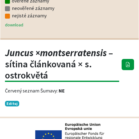
ověřené záznamy
neověřené záznamy
nejisté záznamy
download
Juncus ×montserratensis
–
sítina článkovaná × s.
ostrokvětá
Červený seznam Šumavy:
NE
Edituj