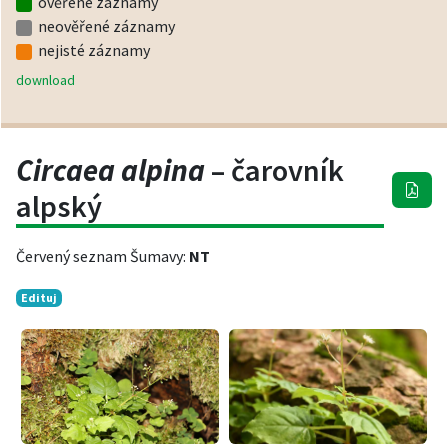
ověřené záznamy
neověřené záznamy
nejisté záznamy
download
Circaea alpina
– čarovník
alpský
Červený seznam Šumavy:
NT
Edituj