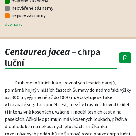
ověřené záznamy
neověřené záznamy
nejisté záznamy
download
Centaurea jacea
– chrpa
luční
Druh mezofilních luk a travnatých lesních okrajů,
poměrně hojný v nižších částech Šumavy do nadmořské výšky
asi 800 m, výjimečně až do 1000 m. Vyskytuje se také
v travnaté vegetaci podél cest, mezí, v trávnících uvnitř sídel
(i intenzivně kosených), vzácněji i podél lesních cest a na
pasekách. Ačkoliv optimum má v kosených loukách, přežívá
dlouhodobě i na nekosených plochách. Z několika
rozeznávaných poddruhů na Šumavě roste pouze chrpa luční