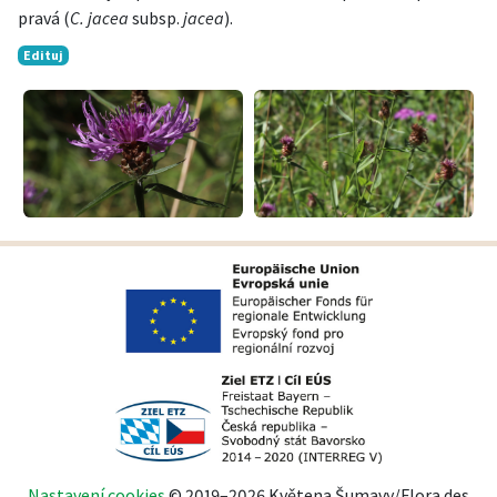
pravá (
C. jacea
subsp.
jacea
).
Edituj
Nastavení cookies
© 2019–2026 Květena Šumavy/Flora des