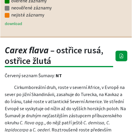
ověřené záznamy
neověřené záznamy
nejisté záznamy
download
Carex flava
– ostřice rusá,
ostřice žlutá
Červený seznam Šumavy:
NT
Cirkumboreální druh, roste v severní Africe, v Evropě na
sever po jižní Skandinávii, zasahuje do Turecka, na Kavkaz a
do Íránu, také roste v atlantické Severní Americe. Ve střední
Evropě se vyskytuje od nížin až do vyšších horských poloh. Na
Šumavě je druhým nejčastějším zástupcem příbuzenského
okruhu
C. flava agg.
, do nějž patří ještě
C. demissa, C.
lepidocarpa
a
C. oederi
. Roztroušeně roste především