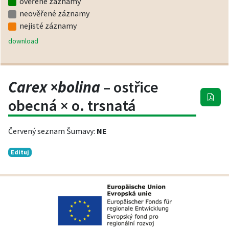
ověřené záznamy
neověřené záznamy
nejisté záznamy
download
Carex ×bolina
– ostřice
obecná × o. trsnatá
Červený seznam Šumavy:
NE
Edituj