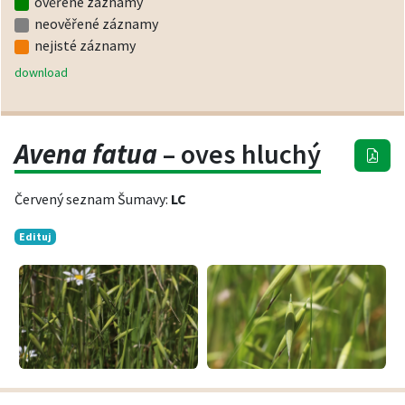
ověřené záznamy
neověřené záznamy
nejisté záznamy
download
Avena fatua
– oves hluchý
Červený seznam Šumavy:
LC
Edituj