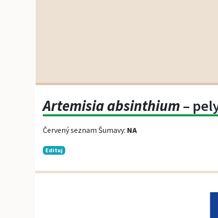
Artemisia absinthium
– pel
Červený seznam Šumavy:
NA
Edituj