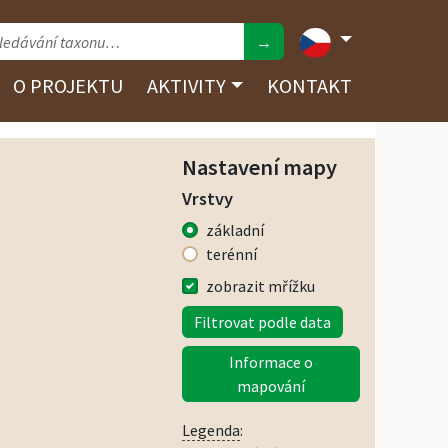
→
O PROJEKTU
AKTIVITY
KONTAKT
Nastavení mapy
Vrstvy
základní
terénní
zobrazit mřížku
Filtrovat podle data
Informace o
mapování
Legenda
: