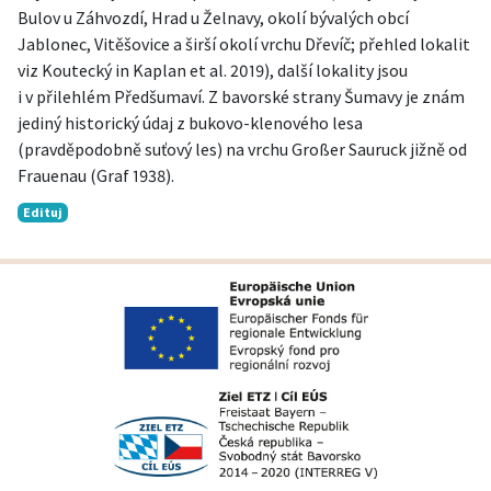
Bulov u Záhvozdí, Hrad u Želnavy, okolí bývalých obcí
Jablonec, Vitěšovice a širší okolí vrchu Dřevíč; přehled lokalit
viz Koutecký in Kaplan et al. 2019), další lokality jsou
i v přilehlém Předšumaví. Z bavorské strany Šumavy je znám
jediný historický údaj z bukovo-klenového lesa
(pravděpodobně suťový les) na vrchu Großer Sauruck jižně od
Frauenau (Graf 1938).
Edituj