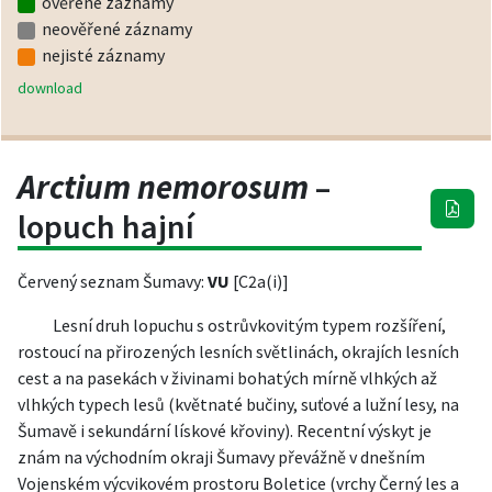
ověřené záznamy
neověřené záznamy
nejisté záznamy
download
Arctium nemorosum
–
lopuch hajní
Červený seznam Šumavy:
VU
[C2a(i)]
Lesní druh lopuchu s ostrůvkovitým typem rozšíření,
rostoucí na přirozených lesních světlinách, okrajích lesních
cest a na pasekách v živinami bohatých mírně vlhkých až
vlhkých typech lesů (květnaté bučiny, suťové a lužní lesy, na
Šumavě i sekundární lískové křoviny). Recentní výskyt je
znám na východním okraji Šumavy převážně v dnešním
Vojenském výcvikovém prostoru Boletice (vrchy Černý les a