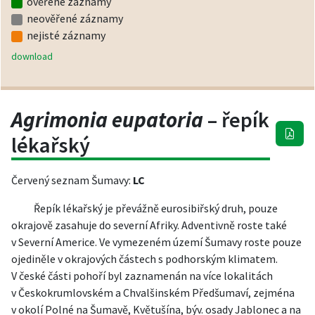
ověřené záznamy
neověřené záznamy
nejisté záznamy
download
Agrimonia eupatoria
– řepík
lékařský
Červený seznam Šumavy:
LC
Řepík lékařský je převážně eurosibiřský druh, pouze
okrajově zasahuje do severní Afriky. Adventivně roste také
v Severní Americe. Ve vymezeném území Šumavy roste pouze
ojediněle v okrajových částech s podhorským klimatem.
V české části pohoří byl zaznamenán na více lokalitách
v Českokrumlovském a Chvalšinském Předšumaví, zejména
v okolí Polné na Šumavě, Květušína, býv. osady Jablonec a na