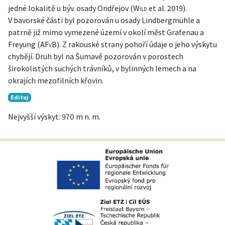
jedné lokalitě u býv. osady Ondřejov (
Wild
et al. 2019
).
V bavorské části byl pozorován u osady Lindbergmühle a
patrně již mimo vymezené území v okolí měst Grafenau a
Freyung (
AFvB
). Z rakouské strany pohoří údaje o jeho výskytu
chybějí. Druh byl na Šumavě pozorován v porostech
širokolistých suchých trávníků, v bylinných lemech a na
okrajích mezofilních křovin.
Edituj
Nejvyšší výskyt: 970 m n. m.