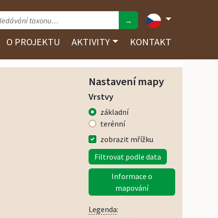
→
O PROJEKTU
AKTIVITY
KONTAKT
Nastavení mapy
Vrstvy
základní
terénní
zobrazit mřížku
Filtrovat podle data
Informace o
mapování
Legenda
: